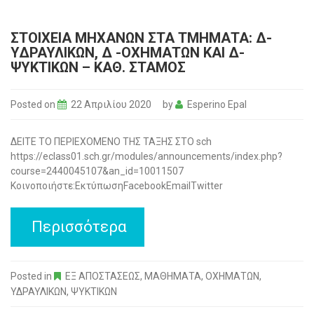
ΣΤΟΙΧΕΊΑ ΜΗΧΑΝΏΝ ΣΤΑ ΤΜΉΜΑΤΑ: Δ-
ΥΔΡΑΥΛΙΚΏΝ, Δ -ΟΧΗΜΆΤΩΝ ΚΑΙ Δ-
ΨΥΚΤΙΚΏΝ – ΚΑΘ. ΣΤΑΜΟΣ
Posted on
22 Απριλίου 2020
by
Esperino Epal
ΔΕΙΤΕ ΤΟ ΠΕΡΙΕΧΟΜΕΝΟ ΤΗΣ ΤΑΞΗΣ ΣΤΟ sch
https://eclass01.sch.gr/modules/announcements/index.php?
course=2440045107&an_id=10011507
Κοινοποιήστε:ΕκτύπωσηFacebookEmailTwitter
Περισσότερα
Posted in
ΕΞ ΑΠΟΣΤΑΣΕΩΣ
,
ΜΑΘΗΜΑΤΑ
,
ΟΧΗΜΑΤΩΝ
,
ΥΔΡΑΥΛΙΚΩΝ
,
ΨΥΚΤΙΚΩΝ