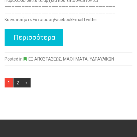
Παρακαλώ δείτε τα αρχεια που επισυναπτονται
————————————————————————————————–
————————————————————————————————–
Κοινοποιήστε:ΕκτύπωσηFacebookEmailTwitter
Περισσότερα
Posted in
ΕΞ ΑΠΟΣΤΑΣΕΩΣ
,
ΜΑΘΗΜΑΤΑ
,
ΥΔΡΑΥΛΙΚΩΝ
Pages:
1
2
»