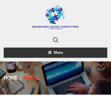
Menu
HOME
|
IMG_6